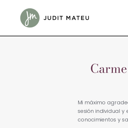
Saltar
al
contenido
Carme 
Mi máximo agradec
sesión individual y
conocimientos y sa