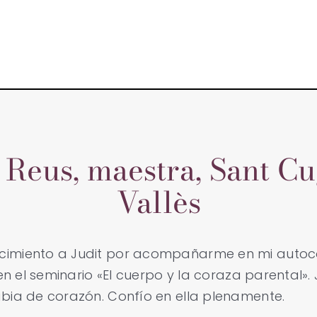
LIBROS
MENTORING
Reus, maestra, Sant Cu
PONENCIAS
Vallès
P-ROC®
FORMACIÓN
imiento a Judit por acompañarme en mi autoc
 en el seminario «El cuerpo y la coraza parental».
SOBRE MI
bia de corazón. Confío en ella plenamente.