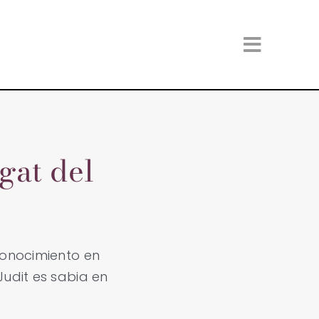
Toggle
Naviga
gat del
onocimiento en
 Judit es sabia en