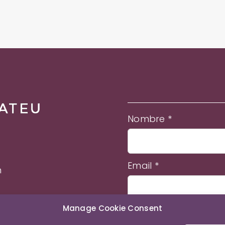
BLOG
PODCASTS
TESTIMONIOS
CONTACTO
Nombre *
Email *
m
Manage Cookie Consent
He leído y acepto los té